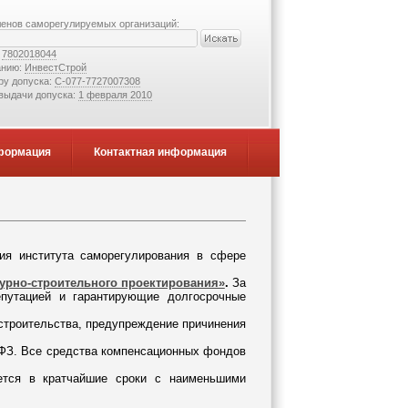
ленов саморегулируемых организаций:
:
7802018044
анию:
ИнвестСтрой
ру допуска:
С-077-7727007308
 выдачи допуска:
1 февраля 2010
формация
Контактная информация
ия института саморегулирования в сфере
урно-строительного проектирования»
.
За
путацией и гарантирующие долгосрочные
строительства, предупреждение причинения
ФЗ. Все средства компенсационных фондов
яется в кратчайшие сроки с наименьшими