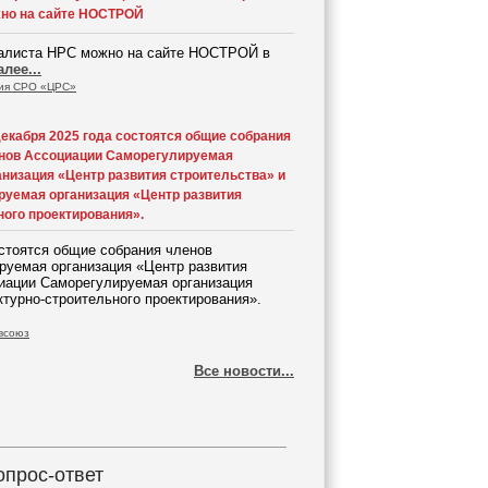
но на сайте НОСТРОЙ
иалиста НРС можно на сайте НОСТРОЙ в
алее...
ия СРО «ЦРС»
декабря 2025 года состоятся общие собрания
нов Ассоциации Саморегулируемая
анизация «Центр развития строительства» и
уемая организация «Центр развития
ного проектирования».
остоятся общие собрания членов
руемая организация «Центр развития
циации Саморегулируемая организация
ктурно-строительного проектирования».
всоюз
Все новости...
опрос-ответ