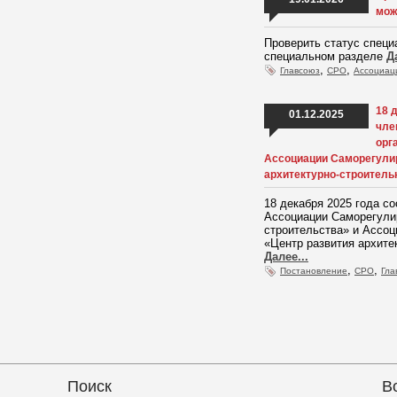
мож
Проверить статус спец
специальном разделе
Д
,
,
Главсоюз
СРО
Ассоциац
18 
01.12.2025
чле
орг
Ассоциации Саморегулир
архитектурно-строитель
18 декабря 2025 года с
Ассоциации Саморегули
строительства» и Ассо
«Центр развития архите
Далее...
,
,
Постановление
СРО
Гла
Поиск
В