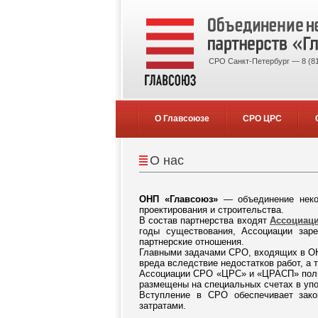
СРО Санкт-Петербург — 8 (81
О Главсоюзе
СРО ЦРС
О нас
ОНП «Главсоюз»
— объединение неком
проектирования и строительства.
В состав партнерства входят
Ассоциаци
годы существования, Ассоциации зар
партнерские отношения.
Главными задачами СРО, входящих в ОН
вреда вследствие недостатков работ, а 
Ассоциации СРО «ЦРС» и «ЦРАСП» полно
размещены на специальных счетах в уп
Вступление в СРО обеспечивает зако
затратами.