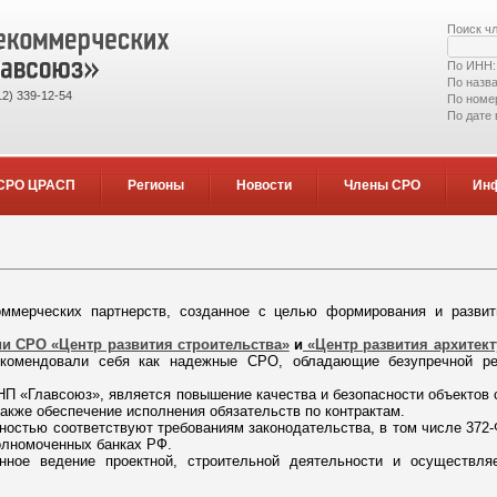
Поиск ч
По ИНН
По назв
2) 339-12-54
По номе
По дате
СРО ЦРАСП
Регионы
Новости
Члены СРО
Ин
мерческих партнерств, созданное с целью формирования и развит
и СРО «Центр развития строительства»
и
«Центр развития архитект
екомендовали себя как надежные СРО, обладающие безупречной ре
П «Главсоюз», является повышение качества и безопасности объектов 
также обеспечение исполнения обязательств по контрактам.
стью соответствуют требованиям законодательства, в том числе 372-
олномоченных банках РФ.
нное ведение проектной, строительной деятельности и осуществл