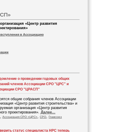
АСП»
организация «Центр развития
оектирования»
 вступления в Ассоциацию
иации
домление о проведении годовых общих
раний членов Ассоциации СРО "ЦРС" и
оциации СРО "ЦРАСП"
тоятся общие собрания членов Ассоциации
изация «Центр развития строительства» и
руемая организация «Центр развития
ного проектирования».
Далее...
,
,
,
Ассоциация СРО «ЦРС»
СРО
Главсоюз
верить статус специалиста НРС теперь