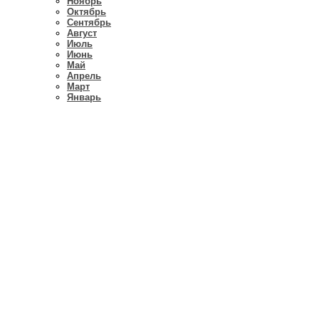
Ноябрь
Октябрь
Сентябрь
Август
Июль
Июнь
Май
Апрель
Март
Январь