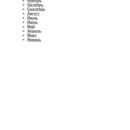
Ноябрь
Октябрь
Сентябрь
Август
Июль
Июнь
Май
Апрель
Март
Январь