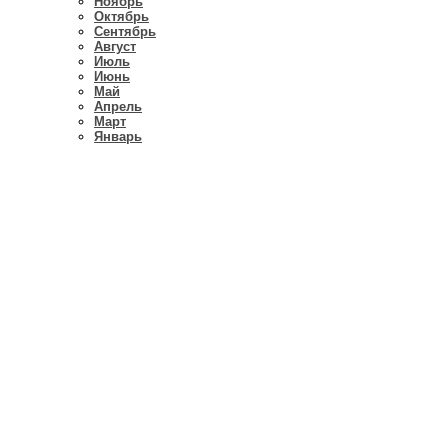
Ноябрь
Октябрь
Сентябрь
Август
Июль
Июнь
Май
Апрель
Март
Январь