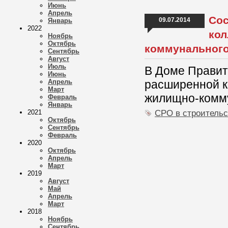
Июнь
Апрель
Сос
09.07.2014
Январь
2022
кол
Ноябрь
Октябрь
коммунального
Сентябрь
Август
Июль
В Доме Правит
Июнь
Апрель
расширенной к
Март
жилищно-комму
Февраль
Январь
СРО в строительс
2021
Октябрь
Сентябрь
Февраль
2020
Октябрь
Апрель
Март
2019
Август
Май
Апрель
Март
2018
Ноябрь
Сентябрь