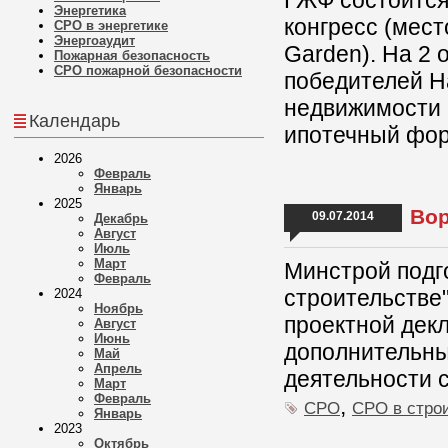
ГЖФ состоится
Энергетика
конгресс (мест
СРО в энергетике
Энергоаудит
Garden). На 2
Пожарная безопасность
СРО пожарной безопасности
победителей Н
недвижимости 
Календарь
ипотечный фор
2026
Февраль
Январь
2025
Вор
09.07.2014
Декабрь
Август
Июль
Март
Минстрой подго
Февраль
строительстве
2024
Ноябрь
проектной декл
Август
Июнь
дополнительны
Май
Апрель
деятельности 
Март
Февраль
,
СРО
СРО в стро
Январь
2023
Октябрь