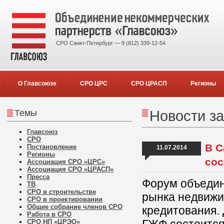
СРО Санкт-Петербург — 8 (812) 339-12-54
О Главсоюзе
СРО ЦРС
СРО ЦРАСП
Регионы
Темы
Новости за
Главсоюз
СРО
В С
Постановление
11.07.2014
Регионы
сос
Ассоциация СРО «ЦРС»
Ассоциация СРО «ЦРАСП»
Пресса
Форум объедин
ТВ
СРО в строительстве
рынка недвижи
СРО в проектировании
Общее собрание членов СРО
кредитования. 
Работа в СРО
СРО НП «ЦРЭО»