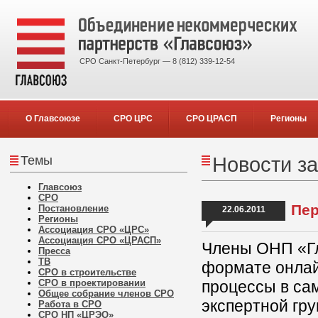
СРО Санкт-Петербург — 8 (812) 339-12-54
О Главсоюзе
СРО ЦРС
СРО ЦРАСП
Регионы
Темы
Новости за
Главсоюз
СРО
Пер
Постановление
22.06.2011
Регионы
Ассоциация СРО «ЦРС»
Ассоциация СРО «ЦРАСП»
Члены ОНП «Гл
Пресса
ТВ
формате онла
СРО в строительстве
СРО в проектировании
процессы в са
Общее собрание членов СРО
экспертной гр
Работа в СРО
СРО НП «ЦРЭО»