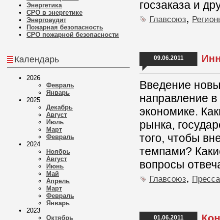
госзаказа и др
Энергетика
СРО в энергетике
,
Главсоюз
Регион
Энергоаудит
Пожарная безопасность
СРО пожарной безопасности
Инн
Календарь
09.06.2011
2026
Введение новы
Февраль
Январь
направление в
2025
Декабрь
экономике. Ка
Август
Июль
рынка, госуда
Март
того, чтобы в
Февраль
2024
темпами? Какие
Ноябрь
Август
вопросы отвеч
Июнь
Май
,
Главсоюз
Пресса
Апрель
Март
Февраль
Январь
2023
Кон
Октябрь
01.06.2011