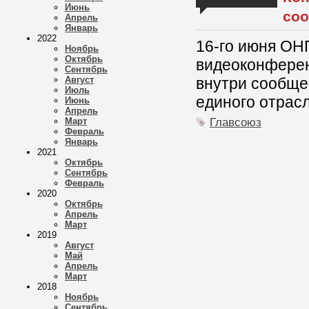
Июнь
со
Апрель
Январь
2022
16-го июня ОН
Ноябрь
Октябрь
видеоконфере
Сентябрь
Август
внутри сообще
Июль
единого отрас
Июнь
Апрель
Главсоюз
Март
Февраль
Январь
2021
Октябрь
Сентябрь
Февраль
2020
Октябрь
Апрель
Март
2019
Август
Май
Апрель
Март
2018
Ноябрь
Сентябрь