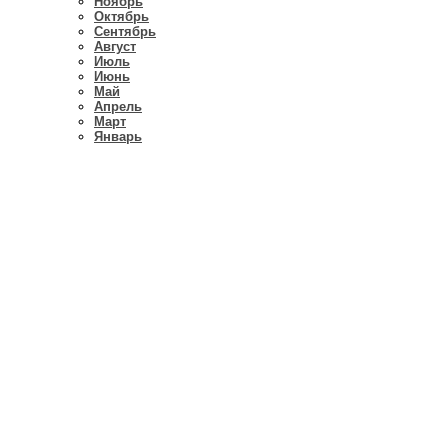
Ноябрь
Октябрь
Сентябрь
Август
Июль
Июнь
Май
Апрель
Март
Январь