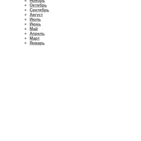
Ноябрь
Октябрь
Сентябрь
Август
Июль
Июнь
Май
Апрель
Март
Январь