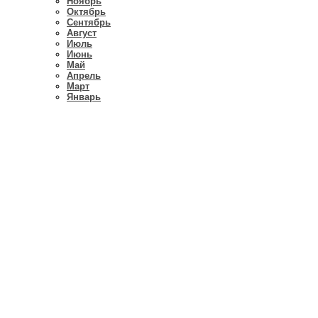
Ноябрь
Октябрь
Сентябрь
Август
Июль
Июнь
Май
Апрель
Март
Январь