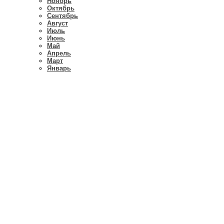
Ноябрь
Октябрь
Сентябрь
Август
Июль
Июнь
Май
Апрель
Март
Январь