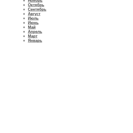
Ноябрь
Октябрь
Сентябрь
Август
Июль
Июнь
Май
Апрель
Март
Январь