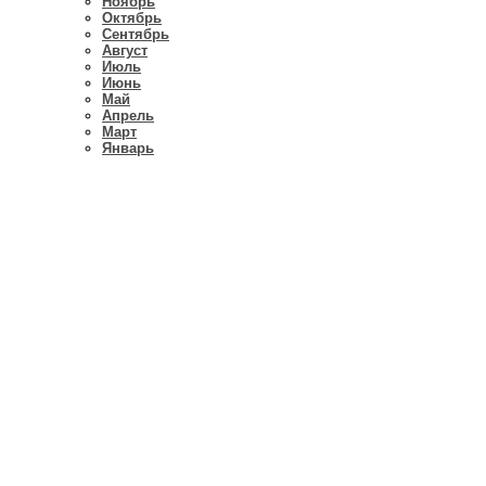
Ноябрь
Октябрь
Сентябрь
Август
Июль
Июнь
Май
Апрель
Март
Январь